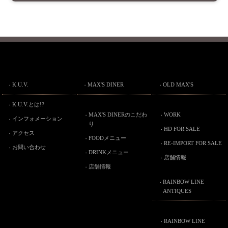
K.U.V.
MAX'S DINER
OLD MAX'S
K.U.V.とは!?
MAX'S DINERのこだわ
WORK
インフォメーション
り
HD FOR SALE
アクセス
FOODメニュー
RE-IMPORT FOR SALE
お問い合わせ
DRINKメニュー
店舗情報
店舗情報
RAINBOW LINE
ANTIQUES
RAINBOW LINE